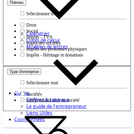
Thèmes
Sélectionner tout
Droit
Social
Calendrier
Impôts - TVA
Outils de calcul
Impôt des sociétés
Modèles de lettres
Impôts des personnes physiques
Impôts - Héritage et donations
Type d'entreprise
Sélectionner tout
Guides
Sociétés
Chiffres & tableaux
Indépendants non en société
Le guide de l'entrepreneur
Liens Utiles
Coordonnées