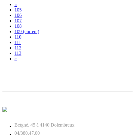
«
105
106
107
108
109
(current)
110
111
112
113
»
Betgné, 45 à 4140 Dolembreux
04/380.47.00