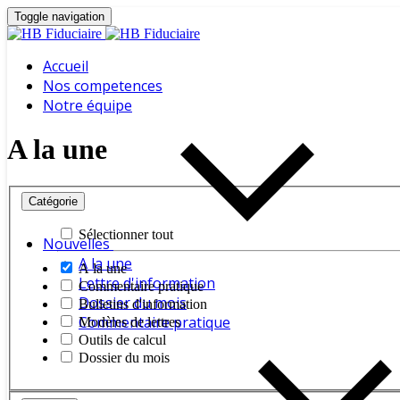
Toggle navigation
Accueil
Nos competences
Notre équipe
A la une
Catégorie
Sélectionner tout
Nouvelles
A la une
A la une
Lettre d'information
Commentaire pratique
Dossier du mois
Bulletins d'information
Commentaire pratique
Modèles de lettres
Outils de calcul
Dossier du mois