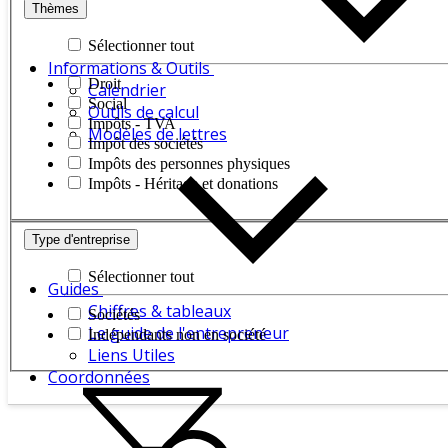
Thèmes
Sélectionner tout
Informations & Outils
Droit
Calendrier
Social
Outils de calcul
Impôts - TVA
Modèles de lettres
Impôt des sociétés
Impôts des personnes physiques
Impôts - Héritage et donations
Type d'entreprise
Sélectionner tout
Guides
Chiffres & tableaux
Sociétés
Le guide de l'entrepreneur
Indépendants non en société
Liens Utiles
Coordonnées