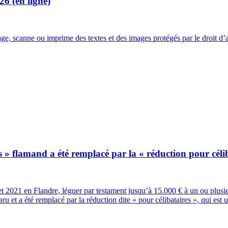
26 (en ligne)
age, scanne ou imprime des textes et des images protégés par le droit d
is » flamand a été remplacé par la « réduction pour céli
let 2021 en Flandre, léguer par testament jusqu’à 15.000 € à un ou plusie
 et a été remplacé par la réduction dite « pour célibataires », qui est u