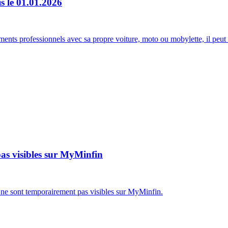
s le 01.01.2026
ents professionnels avec sa propre voiture, moto ou mobylette, il peut r
 pas visibles sur MyMinfin
s ne sont temporairement pas visibles sur MyMinfin.