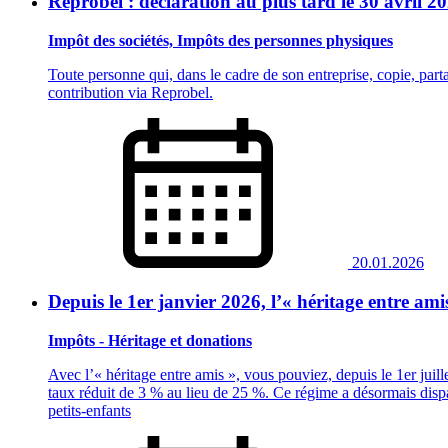
Reprobel : déclaration au plus tard le 30 avril 20
Impôt des sociétés, Impôts des personnes physiques
Toute personne qui, dans le cadre de son entreprise, copie, part
contribution via Reprobel.
20.01.2026
Depuis le 1er janvier 2026, l’« héritage entre am
Impôts - Héritage et donations
Avec l’« héritage entre amis », vous pouviez, depuis le 1er juil
taux réduit de 3 % au lieu de 25 %. Ce régime a désormais disparu
petits‑enfants