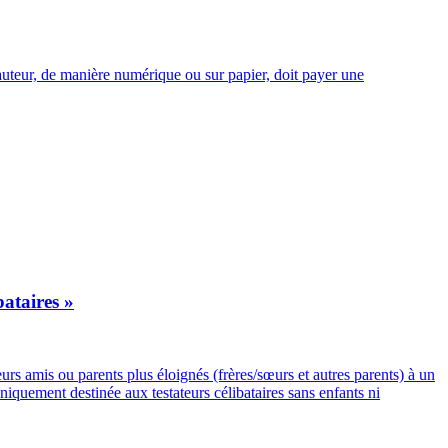
’auteur, de manière numérique ou sur papier, doit payer une
bataires »
urs amis ou parents plus éloignés (frères/sœurs et autres parents) à un
niquement destinée aux testateurs célibataires sans enfants ni