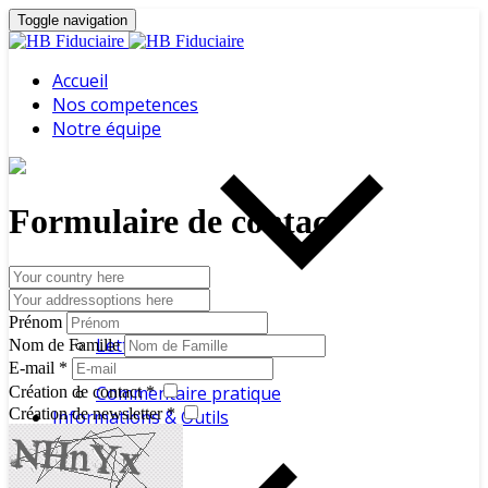
Toggle navigation
Accueil
Nos competences
Notre équipe
Formulaire de contact
Nouvelles
A la une
Prénom
Lettre d'information
Nom de Famille
Dossier du mois
E-mail *
Commentaire pratique
Création de contact *
Création de newsletter *
Informations & Outils